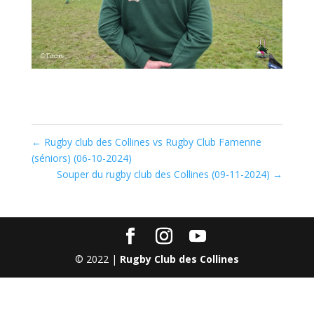
←
Rugby club des Collines vs Rugby Club Famenne
(séniors) (06-10-2024)
Souper du rugby club des Collines (09-11-2024)
→
© 2022 |
Rugby Club des Collines