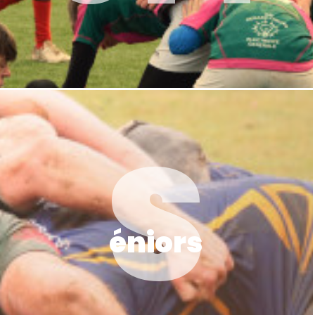
S
éniors