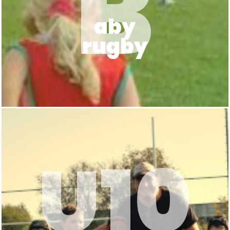
B
aby
rugby
U10