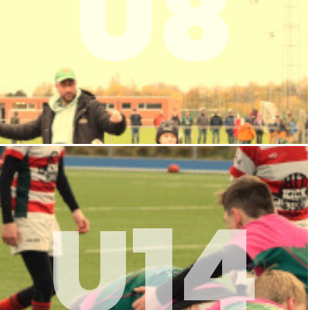
U8
U14