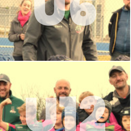
U6
U12