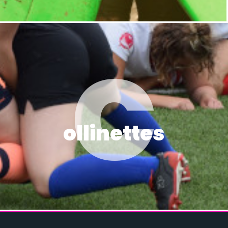
C
ollinettes