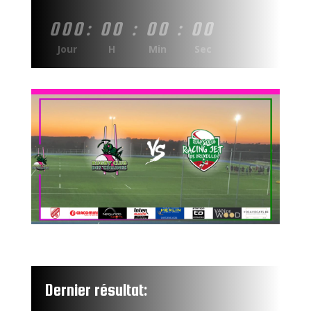
000
:
00
:
00
:
00
Jour
H
Min
Sec
Dernier résultat: