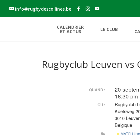
info@rugbydescollines.be
CALENDRIER
LE CLUB
ET ACTUS
CA
Rugbyclub Leuven vs C
20 septem
QUAND :
16:30 pm
Rugbyclub 
OÙ :
Koetsweg 2
3010 Leuve
Belgique
MATCH U18