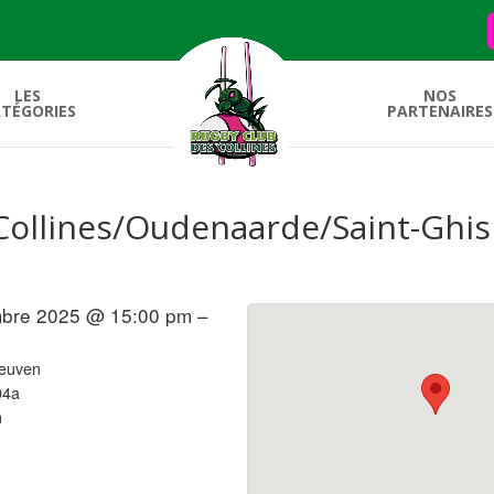
LES
NOS
TÉGORIES
PARTENAIRES
ollines/Oudenaarde/Saint-Ghisl
bre 2025 @ 15:00 pm –
Leuven
04a
n